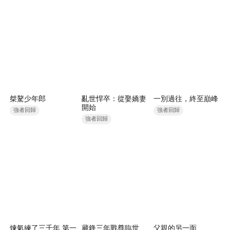
桀驁少年郎
亂世悍卒：從娶嬌妻
一別過往，終至巔峰
開始
強者回歸
強者回歸
強者回歸
煉氣練了三千年 第一
藏鋒三年戰尊臨世
父親的另一面