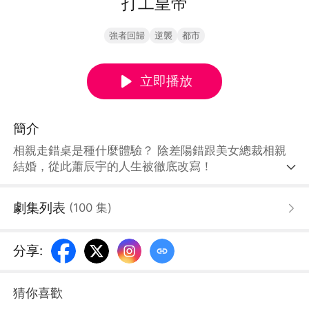
打工皇帝
強者回歸
逆襲
都市
立即播放
簡介
相親走錯桌是種什麼體驗？ 陰差陽錯跟美女總裁相親
結婚，從此蕭辰宇的人生被徹底改寫！
劇集列表
(
100
集
)
分享
:
猜你喜歡