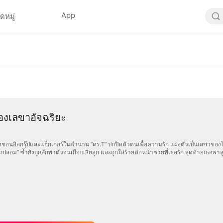
App
ดหมู่
ของเลขาอัจฉริยะ
อนอิลกรุ๊ปและแฮ็กเกอร์ในตำนาน “ดร.T” ปกปิดตัวตนเพื่อความรัก แฝงตัวเป็นเลขาของโดจีฮ
ตัวปลอม” ซ้ำยังถูกลักพาตัวจนเกือบเสียลูก และถูกใส่ร้ายต่อหน้าชายที่เธอรัก สุดท้ายเธอพา