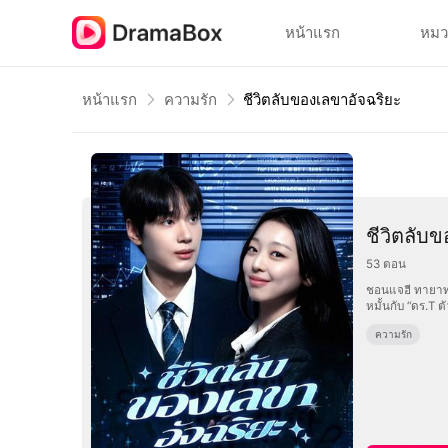
หน้าแรก
หมว
หน้าแรก
ความรัก
ชีวิตลับของเลขาอัจฉริยะ
ชีวิตลับ
53
ตอน
ชอนแจฮี ทายาทช
หมั้นกับ “ดร.T 
ความรัก