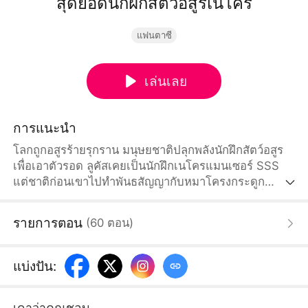
สุดยอดนักฝึกสัตว์อสูรเนโคร
แฟนตาซี
เล่นเลย
การแนะนำ
โลกถูกอสูรร้ายรุกราน มนุษยชาติปลุกพลังนักฝึกสัตว์อสูร
เพื่อเอาตัวรอด ลูคัสเคยเป็นนักฝึกเนโครแมนเซอร์ SSS
แต่ชาติก่อนเขาไปทำพันธสัญญากับหมาโครงกระดูก
อ่อนแอและถูกหักหลังจนตาย เมื่อเกิดใหม่กลับมาหนึ่งวัน
ก่อน เขาจึงทำพันธสัญญากับโครงกระดูกทีเร็กซ์ 160 ล้าน
รายการตอน
(
60
ตอน
)
ปี อัญเชิญทีเร็กซ์อันเดดสุดแกร่ง พลังทะยานเหนือทุกนัก
ฝึกสัตว์อสูร จนกลายเป็นผู้แข็งแกร่งที่สุด
แบ่งปัน
:
เดาว่าคุณชอบ