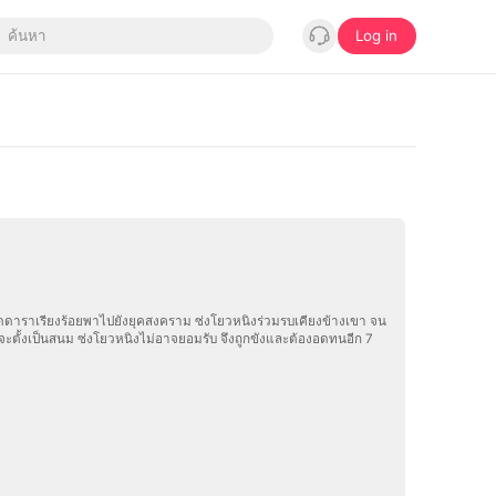
Log in
เจ็ดดาราเรียงร้อยพาไปยังยุคสงคราม ซ่งโยวหนิงร่วมรบเคียงข้างเขา จน
จะตั้งเป็นสนม ซ่งโยวหนิงไม่อาจยอมรับ จึงถูกขังและต้องอดทนอีก 7