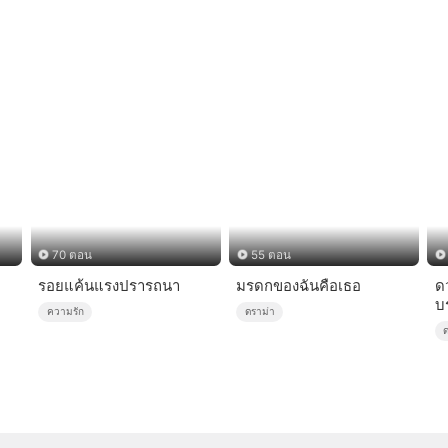
70 ตอน
55 ตอน
รอยแค้นแรงปรารถนา
มรดกของฉันคือเธอ
ด
บ
ความรัก
ดราม่า