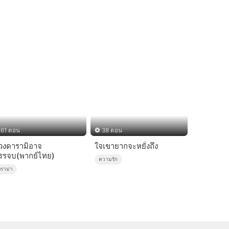
61 ตอน
38 ตอน
วงดารามิอาจ
ใจเขายากจะหยั่งถึง
รรจบ(พากย์ไทย)
ความรัก
ดราม่า