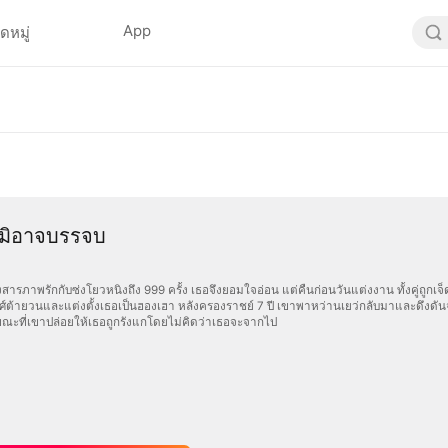
App
ดหมู่
มิอาจบรรจบ
สารภาพรักกับซ่งโยวหนิงถึง 999 ครั้ง เธอจึงยอมใจอ่อน แต่คืนก่อนวันแต่งงาน ทั้งคู่ถูก
งศ์ต้ายวนและแต่งตั้งเธอเป็นฮองเฮา หลังครองราชย์ 7 ปี เขาพาหว่านเยว่กลับมาและดึงดัน
ขณะที่เขาปล่อยให้เธอถูกรังแกโดยไม่คิดว่าเธอจะจากไป