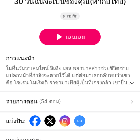
30 วันฉันจะเป็นของคุณ(พากย์ไทย)
ความรัก
เล่นเลย
การแนะนำ
ในคืนวันวาเลนไทน์ ลิเดีย เฮล พยาบาลสาวช่วยชีวิตชาย
แปลกหน้าที่กำลังจะตายไว้ได้ แต่ต่อมาเธอกลับพบว่าเขา
คือ โซเรน โมเร็ตติ ราชามาเฟียผู้เป็นที่เกรงกลัว เขายื่น
คำขาดอันโหดร้ายให้เธอเลือก ระหว่างแต่งงานกับเขาหรือ
ความตาย เมื่อถูกดึงเข้าไปในโลกอันแสนอันตรายของเขา
รายการตอน
(
54
ตอน
)
ความปรารถนาและการต่อต้านจึงปะทะกัน เมื่อสัญญา
ความรัก 30 วันสิ้นสุดลง ลิเดียต้องตัดสินใจเลือกระหว่าง
อิสรภาพ หรือการใช้ชีวิตเคียงข้างราชามาเฟียผู้ไร้ความ
แบ่งปัน
:
ปรานี
เดาว่าคุณชอบ