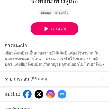
รอยปักนำทางสู่เธอ
ย้อนยุค
ครอบครัว
เล่นเลย
การแนะนำ
เซียวจิ่งเหยียนขึ้นครองราชย์ได้เจ็ดปีแต่ยังไร้ทายาท วัน
ฉลองพระชนมายุไทเฮา พระนางเร่งรัดให้เขาแต่งงานมี
บุตร แต่เซียวจิ่งเหยียนรำคาญจนลุกหนีออกไป ไทเฮาจึง
ตามออกมาและบังเอิญชนเข้ากับหยวนเป่าที่แอบซ่อนตัว
มากับหีบเครื่องบรรณาการ หยวนเป่าดันมีหน้าตาเหมือน
รายการตอน
(
55
ตอน
)
กับฮ่องเต้สมัยเยาว์วัยราวกับแกะ! หยวนเป่ารู้ทันทีว่าฝ่า
บาทคือพ่อของตัวเอง แต่เซียวจิ่งเหยียนกลับไม่เชื่อว่าเด็ก
น้อยเป็นสายเลือดของตน จึงส่งทูตหลวงออกไปสืบหาความ
แบ่งปัน
:
จริง ทว่าเพื่อปกป้องลูกชายและลูกสาวของตน ซ่งหว่านอี๋จึง
พูดเท็จ...
เดาว่าคุณชอบ