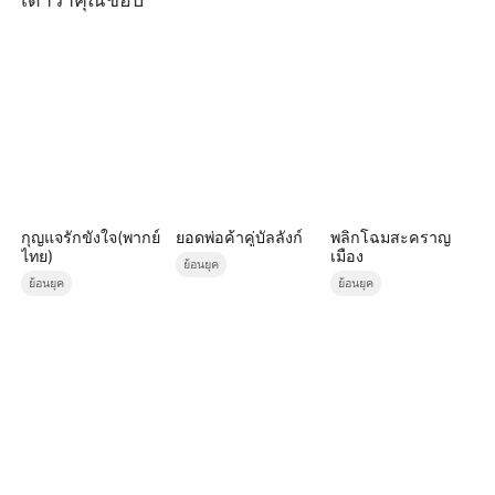
กุญแจรักขังใจ(พากย์
ยอดพ่อค้าคู่บัลลังก์
พลิกโฉมสะคราญ
ไทย)
เมือง
ย้อนยุค
ย้อนยุค
ย้อนยุค