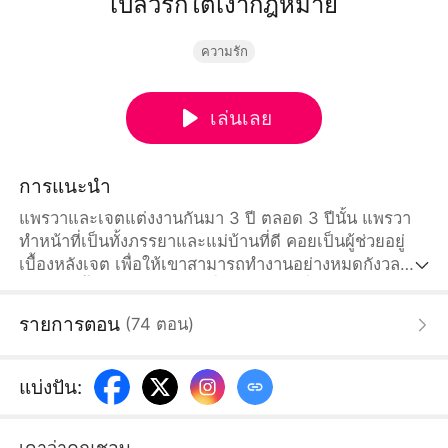
เปลวรักใต้เงากฎหมาย
ความรัก
เล่นเลย
การแนะนำ
แพรวาและเจตแต่งงานกันมา 3 ปี ตลอด 3 ปีนั้น แพรวา
ทำหน้าที่เป็นทั้งภรรยาและแม่บ้านที่ดี คอยเป็นผู้ช่วยอยู่
เบื้องหลังเจต เพื่อให้เขาสามารถทำงานอย่างหมดกังวล
และก้าวขึ้นเป็นทนายความชื่อดังได้ แต่เมื่อรักแรกของเจต
อย่างเมษากลับมา สามีก็วิ่งวุ่นช่วยทำคดีหย่าของเมษา
รายการตอน
(
74
ตอน
)
ก่อนแต่งงาน เธอเคยเป็นหนึ่งในทนายมากความสามารถ
จนได้รับฉายาว่า วิเวียน ราชินีแห่งวงการกฎหมาย เธอ
ละทิ้งหน้าที่การงานเพื่อมาอยู่เคียงข้างเจต แต่วันนี้กลับ
แบ่งปัน
:
ทำได้เพียงมองเขาเปล่งประกายอยู่ฝ่ายเดียว แพรวาเริ่ม
ลังเล...
เดาว่าคุณชอบ