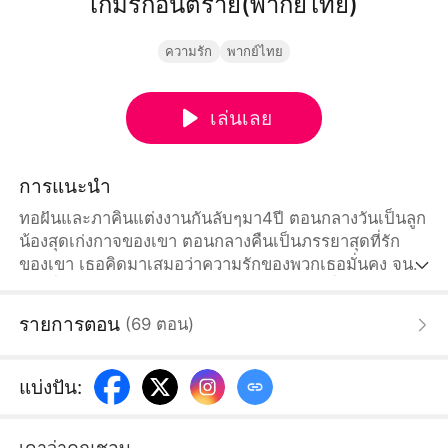
เกมรักอันตราย(พากย์ไทย)
ความรัก
พากย์ไทย
เล่นเลย
การแนะนำ
ทอฝันและภาคินแต่งงานกันลับๆมา4ปี ตอนกลางวันเป็นลูก
น้องสุดเก่งกาจของเขา ตอนกลางคืนเป็นภรรยาสุดที่รัก
ของเขา เธอคิดมาเสมอว่าความรักของพวกเธอมั่นคง จน
กระทั่งเธอค่อยๆพบว่าภาคินเกินเลยกับระรินที่สดใสน่ารัก
เพราะการชักนำของแม่สามี ภาคินเหมาลานสกีให้ระริน
รายการตอน
(
69
ตอน
)
เล่นในระหว่างไปทำงานนอกสถานที่ ทั้งยังยอมให้ระรินมา
วุ่นวายในห้องทำงาน ทอฝันไม่รักภาคินอีกต่อไป เธอตัดสิน
ใจหย่าและเริ่มต้นใหม่
แบ่งปัน
:
เดาว่าคุณชอบ