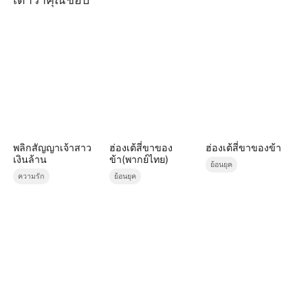
พลิกสัญญาเจ้าสาว
ฮ่องเต้สี่ขาของ
ฮ่องเต้สี่ขาของข้า
เงินล้าน
ข้า(พากย์ไทย)
ย้อนยุค
ความรัก
ย้อนยุค