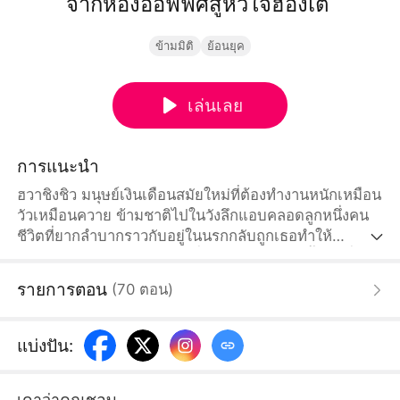
จากห้องออฟฟิศสู่หัวใจฮ้องเต้
ข้ามมิติ
ย้อนยุค
เล่นเลย
การแนะนำ
ฮวาชิงชิว มนุษย์เงินเดือนสมัยใหม่ที่ต้องทำงานหนักเหมือน
วัวเหมือนควาย ข้ามชาติไปในวังลึกแอบคลอดลูกหนึ่งคน
ชีวิตที่ยากลำบากราวกับอยู่ในนรกกลับถูกเธอทำให้
สนุกสนานไปหมด กำแพงวังที่สูงชันไม่สามารถกั้นคนที่
อยากหนีออกได้ แต่ฮ้องเต้เซียวฉางเย่ผู้ทรงเป็นเจ้านายก็
รายการตอน
(
70
ตอน
)
พอใช้ได้ พอมนุษย์เงินเดือนข้ามชาติที่พูดแต่ภาษา Office
ต้องมาพบกับฮ้องเต้สมองคลั่งรักที่หลงตัวเองขั้นเทพ ความ
รักอันเร่าร้อนที่หวานชื่นจึงกำลังเกิดขึ้น
แบ่งปัน
:
เดาว่าคุณชอบ