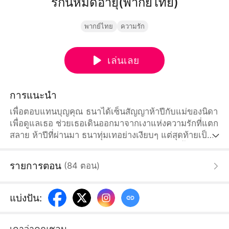
รักนี้หมดอายุ(พากย์ไทย)
พากย์ไทย
ความรัก
เล่นเลย
การแนะนำ
เพื่อตอบแทนบุญคุณ ธนาได้เซ็นสัญญาห้าปีกับแม่ของนิดา
เพื่อดูแลเธอ ช่วยเธอเดินออกมาจากเงาแห่งความรักที่แตก
สลาย ห้าปีที่ผ่านมา ธนาทุ่มเทอย่างเงียบๆ แต่สุดท้ายเป็น
ได้แค่ตัวแทนของรักแรกนิดาอย่างสุมิตร สัญญาสิ้นสุดลง สุ
มิตรกลับประเทศมา ธนาตัดสินใจปล่อยมือ เสนอการหย่า
รายการตอน
(
84
ตอน
)
นิดารู้ตัวทีหลัง เห็นข้อตกลงการหย่า ตามหาก็ไร้ผล เมื่อรู้
ความจริงจากแม่ นิดาถึงรู้ว่าได้สูญเสียคนที่รักเธออย่างสุด
ซึ้งไป ส่วนธนาได้เริ่มต้นชีวิตใหม่ๆ ไปตามอุดมการณ์ของ
แบ่งปัน
:
ตัวเอง...
เดาว่าคุณชอบ