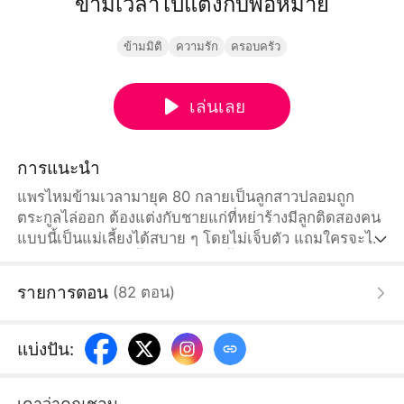
ข้ามเวลาไปแต่งกับพ่อหม้าย
ข้ามมิติ
ความรัก
ครอบครัว
เล่นเลย
การแนะนำ
แพรไหมข้ามเวลามายุค 80 กลายเป็นลูกสาวปลอมถูก
ตระกูลไล่ออก ต้องแต่งกับชายแก่ที่หย่าร้างมีลูกติดสองคน
แบบนี้เป็นแม่เลี้ยงได้สบาย ๆ โดยไม่เจ็บตัว แถมใครจะไป
รู้ว่าสามียังหล่อ ใจป้ำ แจกเงินไม่อั้น แพรไหมต้องเผชิญกับ
ญาติพี่น้องที่หาเรื่องและการดูถูกจากครอบครัวบุญธรรม
รายการตอน
(
82
ตอน
)
แต่แพรไหมไม่เคยยอม อย่าหวังเรื่องมารยาทค่ะ ถ้าแรงมา
ก็แรงกลับนะคะ
แบ่งปัน
:
เดาว่าคุณชอบ