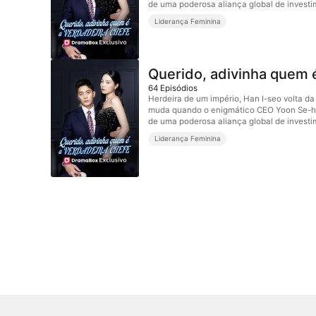
de uma poderosa aliança global de investi
Liderança Feminina
Querido, adivinha quem
64
Episódios
Herdeira de um império, Han I-seo volta d
muda quando o enigmático CEO Yoon Se-hyu
de uma poderosa aliança global de investi
Liderança Feminina