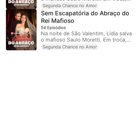
ele a força a casar-se ou morrer. Em
Segunda Chance no Amor
30 dias, ela decide: foge ou fica com
Sem Escapatória do Abraço do
o homem que a deseja e a destrói.
Rei Mafioso
54
Episódios
Na noite de São Valentim, Lídia salva
o mafioso Saulo Moretti. Em troca,
ele a força a casar-se ou morrer. Em
Segunda Chance no Amor
30 dias, ela decide: foge ou fica com
o homem que a deseja e a destrói.