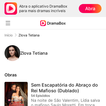
Abra o aplicativo DramaBox
Abra
para mais dramas incríveis
Início
Zlova Tetiana
Zlova Tetiana
Obras
Sem Escapatória do Abraço do
Rei Mafioso (Dublado)
54
Episódios
Na noite de São Valentim, Lídia salva
o mafioso Saulo Moretti. Em troca,