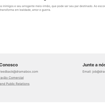
us inimigos e seu arrogante meio-irmão, que pode ser seu par destinado. Ao escon
 transforma em lealdade, amor e guerra.
 Conosco
Junte a nó
feedback@dramabox.com
Email
:
job@dr
ação Comercial
and Public Relations
©
DramaBox
,
Todos os Direitos Reservados
STORYMATRIX PTE.LTD.