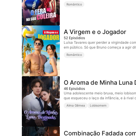
Romântico
A Virgem e o Jogador
52
Episódios
Luísa Tavares quer perder a virgindade com
em público. Só que Bruno começa a agir dif
Romântico
O Aroma de Minha Luna 
46
Episódios
Uma adolescente meio bruxa, meio lobisome
que esqueceu o laço da infância, e à rival d
Alma Gêmea
Lobisomem
Combinação Fadada com 