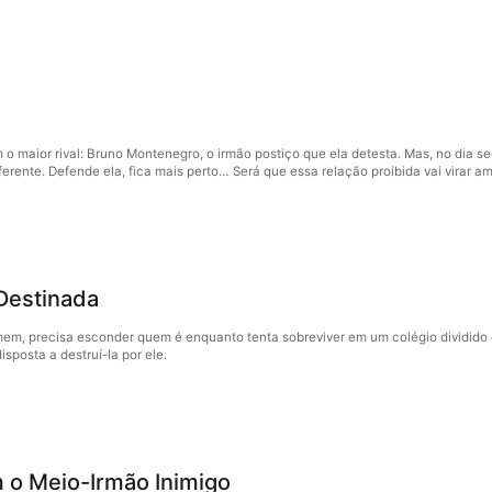
 o maior rival: Bruno Montenegro, o irmão postiço que ela detesta. Mas, no dia 
erente. Defende ela, fica mais perto… Será que essa relação proibida vai virar a
Destinada
m, precisa esconder quem é enquanto tenta sobreviver em um colégio dividido en
isposta a destruí-la por ele.
o Meio-Irmão Inimigo