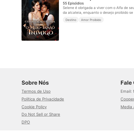
55
Episódios
Selene é obrigada a viver com o Alfa de se
da alcateia, enquanto o desejo proibido se
Destino
Amor Proibido
Sobre Nós
Fale
Termos de Uso
Email
:
Política de Privacidade
Cooper
Cookie Policy
Media 
Do Not Sell or Share
DPO