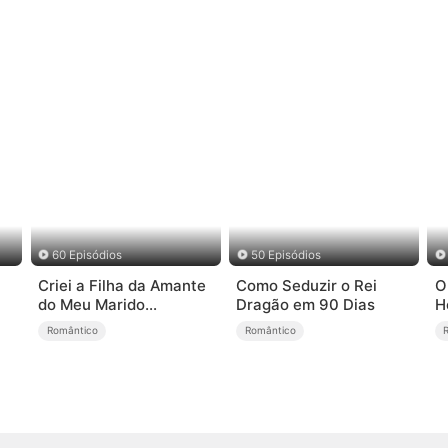
60 Episódios
50 Episódios
Criei a Filha da Amante
Como Seduzir o Rei
O
do Meu Marido
Dragão em 90 Dias
H
(Dublado)
Romântico
Romântico