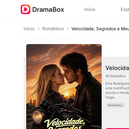
Início
Exp
Início
Romântico
Velocidade, Segredos e Me
Velocid
40
Episódios
Ema Rodrigues 
uma humilhação
escola e herdei
Tiago.
Romântico