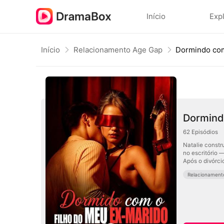
Início
Exp
Início
Relacionamento Age Gap
Dormindo com
Dormind
62
Episódios
Natalie constr
no escritório 
Após o divórci
Relacionament