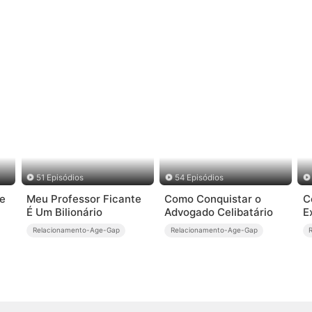
51 Episódios
54 Episódios
de
Meu Professor Ficante
Como Conquistar o
C
É Um Bilionário
Advogado Celibatário
E
Relacionamento-Age-Gap
Relacionamento-Age-Gap