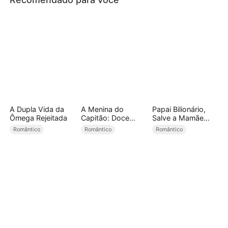
A Dupla Vida da
A Menina do
Papai Bilionário,
Ômega Rejeitada
Capitão: Doce
Salve a Mamãe
Tentação
CEO!
Romântico
Romântico
Romântico