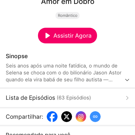
Amor em Dobro
Romântico
Assistir Agora
Sinopse
Seis anos após uma noite fatídica, o mundo de
Selena se choca com o do bilionário Jason Astor
quando ela vira babá de seu filho autista —
secretamente o gêmeo de sua filha moribunda. Ao
descobrirem uma teia de mentiras da meia-irmã
Lista de Episódios
(
63
Episódios
)
vingativa de Selena, que roubou uma criança e
forjou a morte da outra, duas famílias destruídas se
unem contra o perigo para salvar seus filhos e o
Compartilhar
:
amor que lhes foi roubado duas vezes.
Recomendado para você