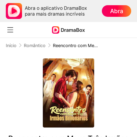
Abra o aplicativo DramaBox
Abra
para mais dramas incríveis
Início
Romântico
Reencontro com Meus Três Irmãos Bilionários