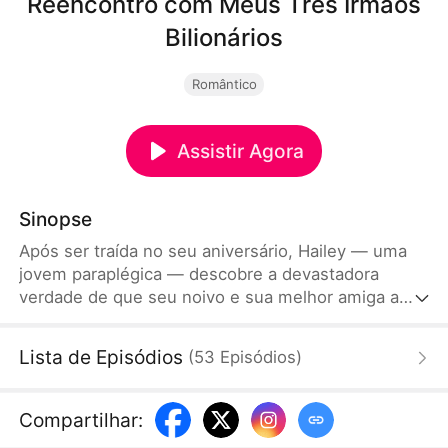
Reencontro com Meus Três Irmãos
Bilionários
Romântico
Assistir Agora
Sinopse
Após ser traída no seu aniversário, Hailey — uma
jovem paraplégica — descobre a devastadora
verdade de que seu noivo e sua melhor amiga a
traíam secretamente. Humilhada e encurralada pelo
casal cruel, ela está à beira do desespero até que
Lista de Episódios
(
53
Episódios
)
três irmãos bilionários aparecem, afirmando que ela
é a irmã perdida deles. Enquanto dúvidas sobre
suas verdadeiras identidades surgem, Hailey está
Compartilhar
:
pronta para dar uma lição naqueles que um dia a