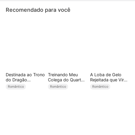
machucaram.
Recomendado para você
Destinada ao Trono
Treinando Meu
A Loba de Gelo
do Dragão
Colega do Quarto
Rejeitada que Virou
(Dublado)
Bad Boy (Dublado)
Rainha dos
Romântico
Romântico
Romântico
Dragões