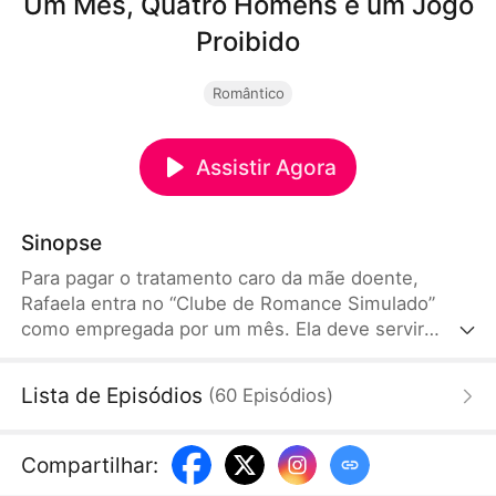
Um Mês, Quatro Homens e um Jogo
Proibido
Romântico
Assistir Agora
Sinopse
Para pagar o tratamento caro da mãe doente,
Rafaela entra no “Clube de Romance Simulado”
como empregada por um mês. Ela deve servir
quatro homens ricos, recebendo notas que viram
dinheiro no fim, ao manter 100 pontos vale 1 bilhão.
Lista de Episódios
(
60
Episódios
)
Mas o trabalho envolve tensão, jogos psicológicos
e antigos laços. Entre dever e desejo, Rafaela
precisa escolher seu futuro.
Compartilhar
: