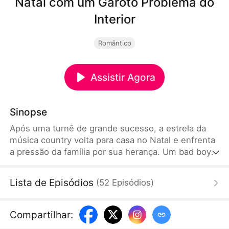
Natal com um Garoto Problema do
Interior
Romântico
Assistir Agora
Sinopse
Após uma turnê de grande sucesso, a estrela da
música country volta para casa no Natal e enfrenta
a pressão da família por sua herança. Um bad boy
enviado pela gravadora acaba ajudando-a a reagir e
retomar o controle da própria vida.
Lista de Episódios
(
52
Episódios
)
Compartilhar
: