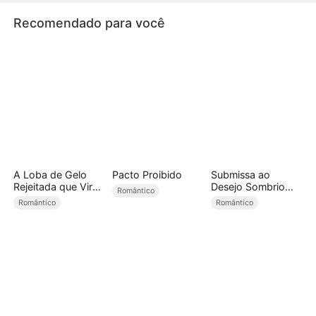
Recomendado para você
A Loba de Gelo
Pacto Proibido
Submissa ao
Rejeitada que Virou
Desejo Sombrio
Romântico
Rainha dos
(Dublado)
Romântico
Romântico
Dragões