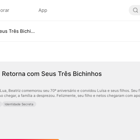
lorar
App
A Rainha Retorna com Seus Três Bichinhos
 Retorna com Seus Três Bichinhos
 Lua, Beatriz comemorou seu 70º aniversário e convidou Luísa e seus filhos. Seu fi
 Ao chegar, a família a desprezou. Felizmente, seu filho e netos chegaram com ap
Identidade Secreta