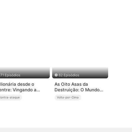
71 Episódios
62 Episódios
ilionária desde o
As Oito Asas da
entre: Vingando a
Destruição: O Mundo
raição do Papai
Estremece ao Meu
Contra-ataque
Volta-por-Cima
Chamado (Dublado)