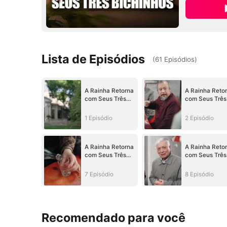
Lista de Episódios
(
61
Episódios
)
A Rainha Retorna
A Rainha Reto
com Seus Três
com Seus Três
Bichinhos
Bichinhos
1 Episódio
2 Episódio
A Rainha Retorna
A Rainha Reto
com Seus Três
com Seus Três
Bichinhos
Bichinhos
7 Episódio
8 Episódio
Recomendado para você