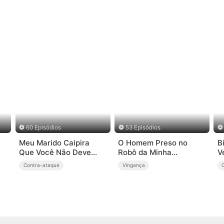
60 Episódios
53 Episódios
Meu Marido Caipira
O Homem Preso no
B
Que Você Não Deve
Robô da Minha
V
Provocar
Esposa(Dublado)
T
Contra-ataque
Vingança