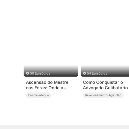
50 Episódios
54 Episódios
Ascensão do Mestre
Como Conquistar o
das Feras: Onde as
Advogado Celibatário
Lendas Vagavam
Contra-ataque
Relacionamento-Age-Gap