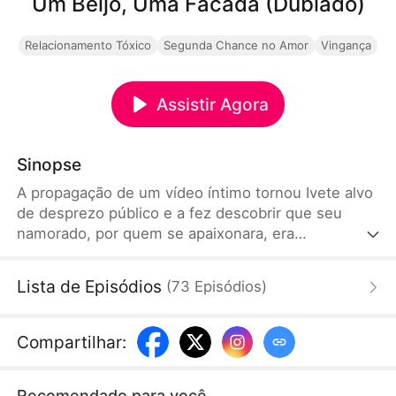
Um Beijo, Uma Facada (Dublado)
Relacionamento Tóxico
Segunda Chance no Amor
Vingança
Assistir Agora
Sinopse
A propagação de um vídeo íntimo tornou Ivete alvo
de desprezo público e a fez descobrir que seu
namorado, por quem se apaixonara, era
responsável pelas humilhações que sofreu, como
parte de uma vingança para ajudar sua irmã.
Lista de Episódios
(
73
Episódios
)
Desesperada, Ivete aceita se casar com um
homem deficiente, mas deixa um vídeo como
prova da crueldade da irmã. E Ivete descobre que
Compartilhar
:
seu noivo a amava profundamente e, sob seus
cuidados, começa a reconstruir sua confiança...
Recomendado para você