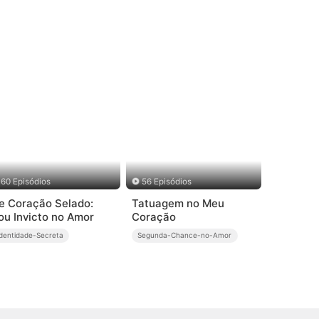
60 Episódios
56 Episódios
e Coração Selado:
Tatuagem no Meu
ou Invicto no Amor
Coração
Identidade-Secreta
Segunda-Chance-no-Amor