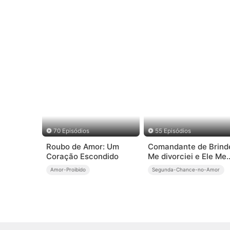
70 Episódios
55 Episódios
Roubo de Amor: Um
Comandante de Brind
Coração Escondido
Me divorciei e Ele Me
Pede de Volta!
Amor-Proibido
Segunda-Chance-no-Amor
(Dublado)