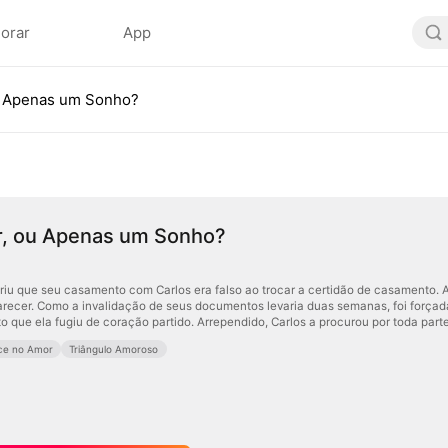
lorar
App
u Apenas um Sonho?
r, ou Apenas um Sonho?
riu que seu casamento com Carlos era falso ao trocar a certidão de casamento. A
recer. Como a invalidação de seus documentos levaria duas semanas, foi forçada 
to que ela fugiu de coração partido. Arrependido, Carlos a procurou por toda par
ce no Amor
Triângulo Amoroso