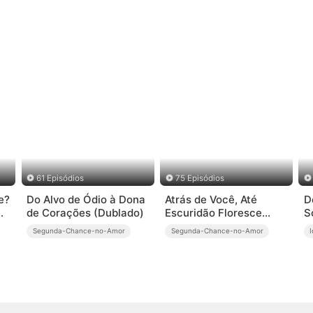
61 Episódios
75 Episódios
e?
Do Alvo de Ódio à Dona
Atrás de Você, Até
D
de Corações (Dublado)
Escuridão Floresce
S
(Dublado)
Segunda-Chance-no-Amor
Segunda-Chance-no-Amor