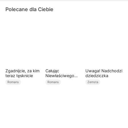
ciebie nawet pod fałszywym adresem.
Polecane dla Ciebie
Zgadnijcie, za kim
Całując
Uwaga! Nadchodzi
teraz tęsknicie
Niewłaściwego
dziedziczka
Brata(Dubbing)
Romans
Romans
Zemsta