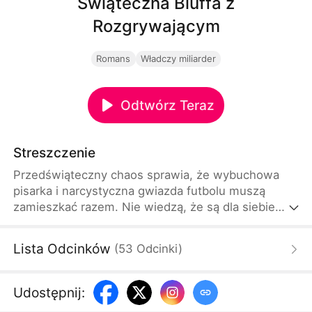
Świąteczna Bluffa z
Rozgrywającym
Romans
Władczy miliarder
Odtwórz Teraz
Streszczenie
Przedświąteczny chaos sprawia, że wybuchowa
pisarka i narcystyczna gwiazda futbolu muszą
zamieszkać razem. Nie wiedzą, że są dla siebie
ukochanymi anonimowymi korespondentami!
Zakochani w sieci, w realu bez przerwy się kłócą.
Lista Odcinków
(
53
Odcinki
)
Czy uda im się przetrwać święta z wścibską
rodziną, zazdrosną byłą i mediami na tropie, zanim
odkryją swoją internetową tożsamość? Ta komedia
Udostępnij
:
romantyczna udowadnia, że miłość może trafić do