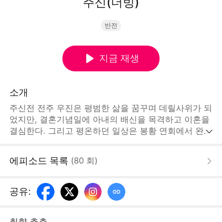
주신(더빙)
반전
지금 재생
소개
주신전 전주 우진은 평범한 삶을 꿈꾸며 데릴사위가 되
었지만, 결혼기념일에 아내의 배신을 목격하고 이혼을
결심한다. 그리고 평온하던 일상은 봉황 연회에서 완전
히 깨지고 마는데... 그는 연회장에서 자신의 정체를 밝
히고 20년 전 멸문 사건의 배후가 이가임을 밝혀낸다.
에피소드 목록
(
80
회
)
복수를 결심한 우진은 이가를 제거하기 위해 이만현과
치열하게 맞서게 되는데…[STORYMATRIX PTE.LTD]
공유
:
취향 추측