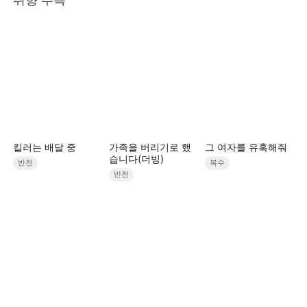
킬러는 배달 중
가족을 버리기로 했
그 여자를 유혹해줘
습니다(더빙)
반전
복수
반전