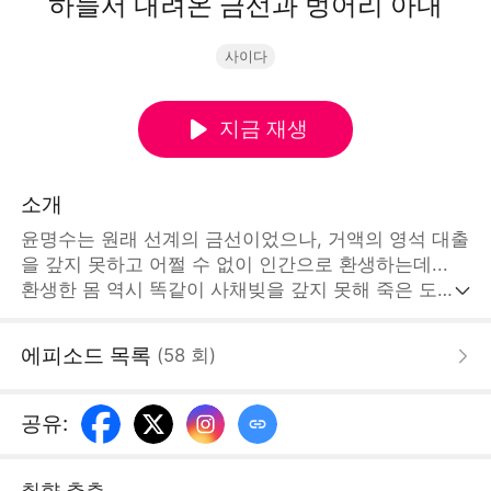
하늘서 내려온 금선과 벙어리 아내
사이다
지금 재생
소개
윤명수는 원래 선계의 금선이었으나, 거액의 영석 대출
을 갚지 못하고 어쩔 수 없이 인간으로 환생하는데...
환생한 몸 역시 똑같이 사채빚을 갚지 못해 죽은 도박
꾼의 몸이었다. 그 도박꾼한테는 꽃다운 미모의 벙어리
아내가 있었지만, 그녀는 남편에게 학대를 받고 있었
에피소드 목록
(
58
회
)
다. 윤명수는 환생한 몸으로 부부의 연부터 시작해 인
간 세상을 체험하기로 결심했고, 그가 첫 번째로 한 일
은 바로 돈을 벌어 자신이 만든 단약으로 아내의 실어
공유
:
증을 치료하는 거였다.STORYMATRIX PTE.LTD
취향 추측