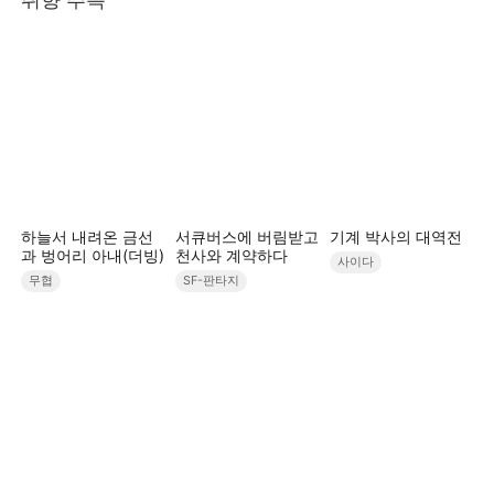
하늘서 내려온 금선
서큐버스에 버림받고
기계 박사의 대역전
과 벙어리 아내(더빙)
천사와 계약하다
사이다
무협
SF-판타지