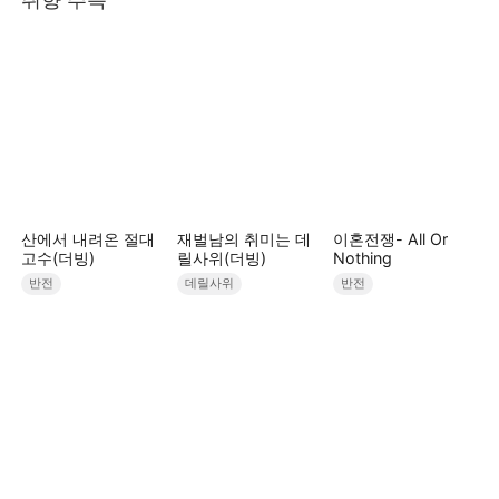
수락한다...STORYMATRIX PTE.LTD
산에서 내려온 절대
재벌남의 취미는 데
이혼전쟁- All Or
고수(더빙)
릴사위(더빙)
Nothing
반전
데릴사위
반전