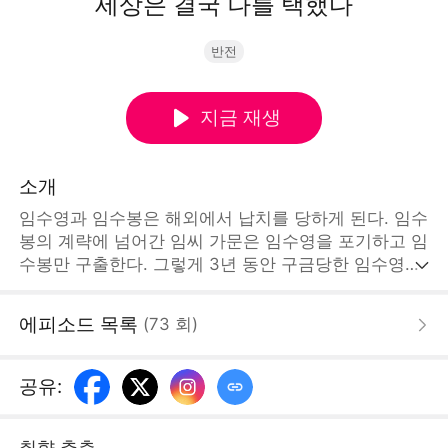
세상은 결국 나를 택했다
반전
지금 재생
소개
임수영과 임수봉은 해외에서 납치를 당하게 된다. 임수
봉의 계략에 넘어간 임씨 가문은 임수영을 포기하고 임
수봉만 구출한다. 그렇게 3년 동안 구금당한 임수영은
끔찍한 고문과 학대를 당해 몸과 마음에 깊은 상처를
안고 물을 무서워하게 된다. 3년 후, 구출된 임수영은
에피소드 목록
(
73
회
)
집으로 돌아와 가족들의 무관심과 편애를 느끼게 된다.
피아노 연주의 대가 유원양은 임수영을 제자로 받아들
이고 해외로 떠나자는 제안을 한다. 그 조건은 바로 지
공유
:
난 3년의 인연을 모두 끊어내는 것. 하지만 그가 홀로
병원에 있을 때, 가족들은 임수봉의 생일 파티를 함께
취향 추측
보냈다는 사실을 알게 되자 단념하고 유원양의 제안을