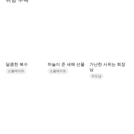
달콤한 복수
하늘이 준 새해 선물
가난한 사위는 회장
님
소울메이트
소울메이트
차도남