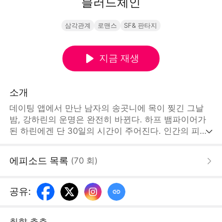
블러드체인
삼각관계
로맨스
SF& 판타지
지금 재생
소개
데이팅 앱에서 만난 남자의 송곳니에 목이 찢긴 그날
밤, 강하린의 운명은 완전히 바뀐다. 하프 뱀파이어가
된 하린에겐 단 30일의 시간이 주어진다. 인간의 피를
참아내면 다시 인간으로 돌아갈 수 있지만, 실패하면
영원한 괴물이 된다. 유일한 해결책은 그녀를 구한 차
에피소드 목록
(
70
회
)
도현의 키스뿐. 하린을 향한 도현의 위험한 보호는 점
점 더 강렬한 사랑이 되어간다. 30일째 되는 밤, 하린
은 치명적인 선택의 기로에 서게 된다. 인간으로 돌아
공유
:
갈 것인가, 영원한 사랑을 선택할 것인가.
[STORYMATRIX PTE.LTD]
취향 추측