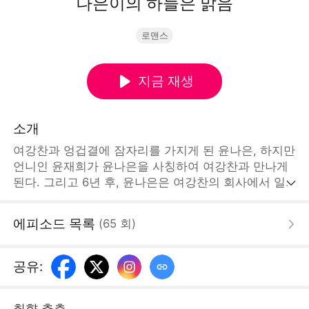
나은이의 하늘은 맑음
로맨스
지금 재생
소개
여강찬과 엉겁결에 잠자리를 가지게 된 윤나은, 하지만
언니인 윤재희가 윤나은을 사칭하여 여강찬과 만나게
된다. 그리고 6년 후, 윤나은은 여강찬의 회사에서 일
하게 되고, 두 사람의 사이가 점점 깊어져 간다. 윤재희
는 자신의 자리를 빼앗길까 봐 걱정되어 여러 번 윤나
에피소드 목록
(
65
회
)
은을 음해하려 시도 했지만, 다행히 매번 여강찬이 나
타나 해결해 준다. 그러다 결국 진실이 세상 밖으로 드
러나게 되고 윤나은과 여강찬은 오해를 풀게 된
공유
:
다.STORYMATRIX PTE.LTD
취향 추측