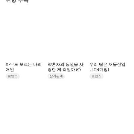
아무도 모르는 나의
약혼자의 동생을 사
우리 딸은 재물신입
애인
랑한 게 죄일까요?
니다(더빙)
로맨스
삼각관계
로맨스