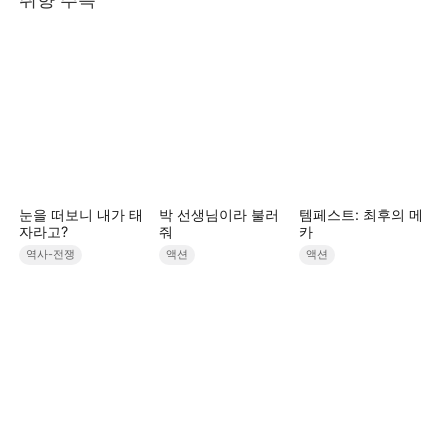
눈을 떠보니 내가 태
박 선생님이라 불러
템페스트: 최후의 메
자라고?
줘
카
역사-전쟁
액션
액션