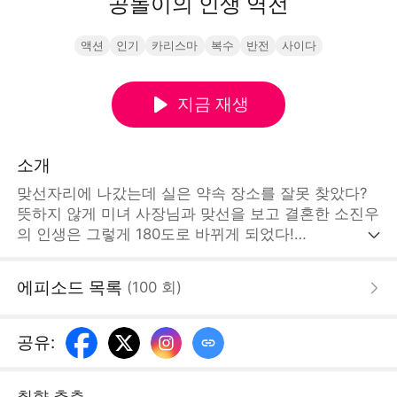
공돌이의 인생 역전
액션
인기
카리스마
복수
반전
사이다
지금 재생
소개
맞선자리에 나갔는데 실은 약속 장소를 잘못 찾았다?
뜻하지 않게 미녀 사장님과 맞선을 보고 결혼한 소진우
의 인생은 그렇게 180도로 바뀌게 되었다!
[STORYMATRIX PTE.LTD]
에피소드 목록
(
100
회
)
공유
:
취향 추측