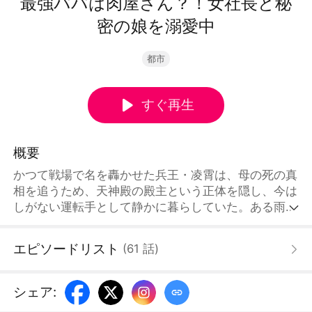
最強パパは肉屋さん？！女社長と秘
密の娘を溺愛中
都市
すぐ再生
概要
かつて戦場で名を轟かせた兵王・凌霄は、母の死の真
相を追うため、天神殿の殿主という正体を隠し、今は
しがない運転手として静かに暮らしていた。ある雨の
夜、彼は薬を盛られた美しき女性社長・辰岙雪を偶然
助ける。二人は一夜を共にするが、そのまま別々の道
エピソードリスト
(
61
話
)
を歩むことに。それから四年後、辰岙雪は賢く愛らし
い娘・昕昕を連れて凌霄の前に現れる。手にしていた
のは、昕昕が凌霄の実の娘であることを示す親子鑑定
シェア
:
書だった。突然、夫となり父となった凌霄。だが彼は