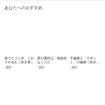
なおも正体を隠し、精肉店の男として平凡を装いなが
あなたへのおすすめ
ら、妻と娘を守ることを決意する。辰家からの冷遇、
姜家による執拗な圧力、そして母の死に隠された陰
謀。愛する家族を傷つける者たちを前に、眠ってい
た“天神殿殿主”の力がついに動き出す。身分を隠した
最強の夫が、妻と娘を守るため、すべての敵に裁きを
下す——
捨てたゴミ夫、くれ
君の選択は、致命的
不倫妻と「ロボッ
てやるわ（吹き替
なミスだ
ト」の秘密（吹き替
え）
え）
都市
都市
都市