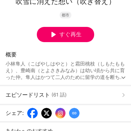
吹雪に消えた想い（吹き替え）
都市
すぐ再生
概要
小林隼人（こばやしはやと）と霜田桃枝（しもたもも
え）、豊崎南（とよさきみなみ）は幼い頃から共に育
った仲。隼人はかつて二人のために留学の道を断ち、
同じ大学を選んだ。だが田宮徹（たみやとおる）が現
れてからというもの、二人は隼人を誤解し、冷遇する
エピソードリスト
(
61
話
)
ようになった。積もり積もった失望の末、隼人はつい
に留学を決意し、自らの夢を追い求めた。その姿を見
送った二人は激しい後悔に苛まれ、「夫を追う火葬
シェア
:
場」という苦難の道を歩むこととなった。
あなたへのおすすめ