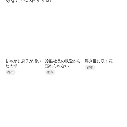
甘やかし息子が招い
冷酷社長の執愛から
浮き世に咲く花
た大罪
逃れられない
都市
都市
都市