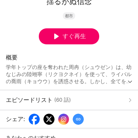
揺るがぬ信念
都市
すぐ再生
概要
学年トップの座を奪われた周冉（シュウゼン）は、幼
なじみの陸翊寧（リクヨクネイ）を使って、ライバル
の喬雨（キョウウ）を誘惑させる。しかし、全てを見
抜いていた喬雨は、あえて恋に身を投じ、成績も急
落。そして迎えた運命の試験結果発表の日、周冉は生
エピソードリスト
(
60
話
)
配信で勝利を見せつけるはずが――喬雨の鮮やかな逆
転劇が幕を上げる！
シェア
:
あなたへのおすすめ