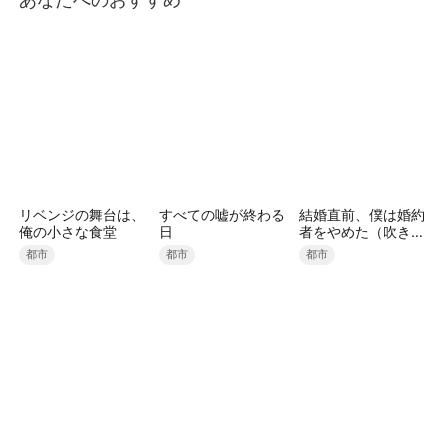
リベンジの舞台は、
すべての嘘が終わる
結婚直前、僕は婚約
俺の小さな食堂
日
者をやめた（吹き替
え）
都市
都市
都市