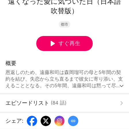
遠くなった愛に気づいた日（日本語
吹替版）
都市
すぐ再生
概要
恩返しのため、遠藤和司は森岡瑠可の母と5年間の契
約を結び、失恋から立ち直るまで彼女に寄り添い、支
えることとなる。その5年間、遠藤和司は黙って尽く
し続けたが、結局森岡瑠可の心に残る初恋の人――菅
谷成斗（すがや なると）の代わりでしかなかった。
エピソードリスト
(
84
話
)
契約が満了し、菅谷成斗が帰国したことで、遠藤和司
は身を引く決意を固め、離婚を申し出る。森岡瑠可は
遠藤和司の存在に慣れきっており、彼の真心に気づけ
シェア
:
なかった。遠藤和司が去った後、ようやく彼女は離婚