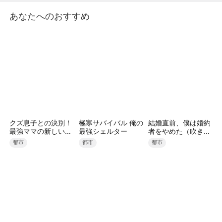
協議書に気付き、必死に遠藤和司を探すが見つからな
あなたへのおすすめ
い。母からすべての真実を知り、自分が深く愛してく
れていた人を失ったことに気づく。その頃、遠藤和司
はすでに新たな人生の旅へと踏み出し、自らの夢を追
い始めていた。
クズ息子との決別！
極寒サバイバル 俺の
結婚直前、僕は婚約
最強ママの新しい人
最強シェルター
者をやめた（吹き替
生
え）
都市
都市
都市