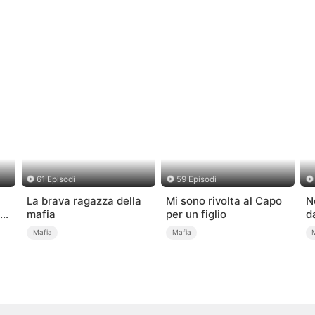
61 Episodi
59 Episodi
La brava ragazza della
Mi sono rivolta al Capo
N
la
mafia
per un figlio
d
d
Mafia
Mafia