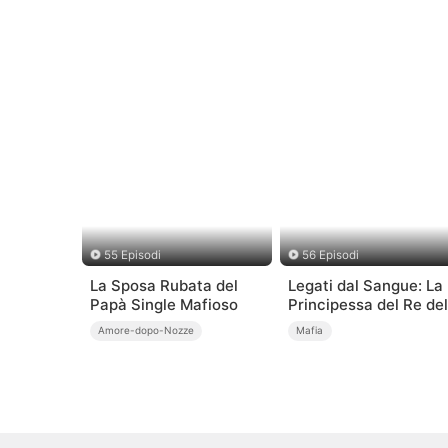
55 Episodi
56 Episodi
La Sposa Rubata del
Legati dal Sangue: La
Papà Single Mafioso
Principessa del Re del
Mafia
Amore-dopo-Nozze
Mafia