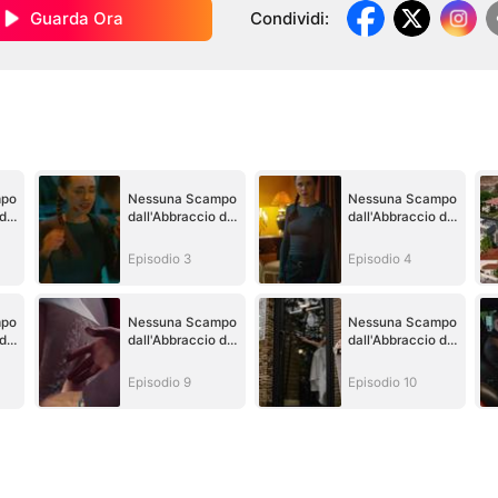
Guarda Ora
Condividi
:
mpo
Nessuna Scampo
Nessuna Scampo
del
dall'Abbraccio del
dall'Abbraccio del
Re della Mafia
Re della Mafia
Episodio 3
Episodio 4
mpo
Nessuna Scampo
Nessuna Scampo
del
dall'Abbraccio del
dall'Abbraccio del
Re della Mafia
Re della Mafia
Episodio 9
Episodio 10