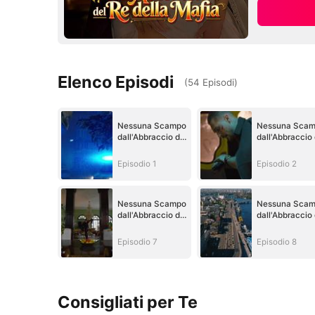
Elenco Episodi
(
54
Episodi
)
Nessuna Scampo
Nessuna Sca
dall'Abbraccio del
dall'Abbraccio 
Re della Mafia
Re della Mafia
Episodio 1
Episodio 2
Nessuna Scampo
Nessuna Sca
dall'Abbraccio del
dall'Abbraccio 
Re della Mafia
Re della Mafia
Episodio 7
Episodio 8
Consigliati per Te