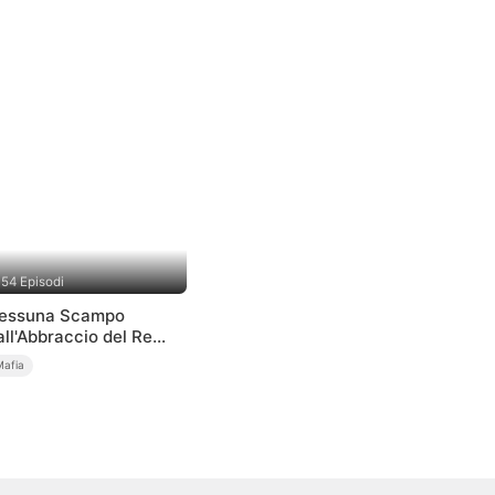
54 Episodi
essuna Scampo
all'Abbraccio del Re
ella Mafia (Doppiato)
Mafia