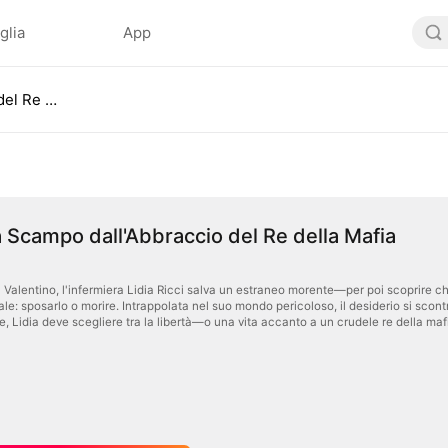
glia
App
Nessuna Scampo dall'Abbraccio del Re della Mafia
Scampo dall'Abbraccio del Re della Mafia
n Valentino, l'infermiera Lidia Ricci salva un estraneo morente—per poi scoprire c
le: sposarlo o morire. Intrappolata nel suo mondo pericoloso, il desiderio si scont
e, Lidia deve scegliere tra la libertà—o una vita accanto a un crudele re della maf