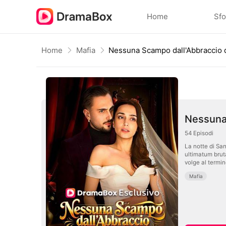
Home
Sfo
Home
Mafia
Nessuna 
54
Episodi
La notte di Sa
ultimatum bruta
volge al termin
Mafia