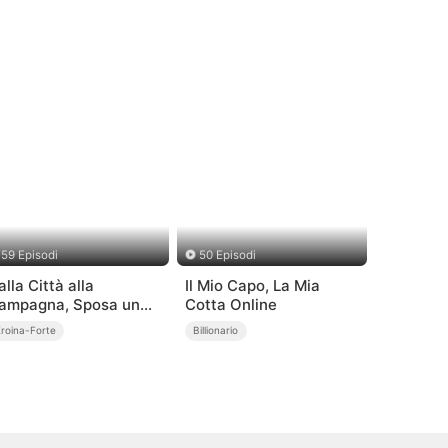
59 Episodi
50 Episodi
alla Città alla
Il Mio Capo, La Mia
ampagna, Sposa un
Cotta Online
iliardario!
Eroina-Forte
Billionario