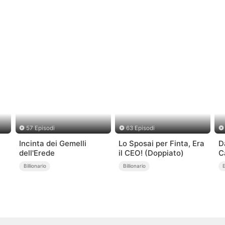
57 Episodi
63 Episodi
Incinta dei Gemelli
Lo Sposai per Finta, Era
D
dell'Erede
il CEO! (Doppiato)
C
M
Billionario
Billionario