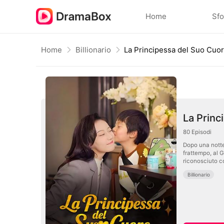
Home
Sfo
Home
Billionario
La Principessa del Suo Cuo
La Princ
80
Episodi
Dopo una notte 
frattempo, al 
riconosciuto co
Billionario