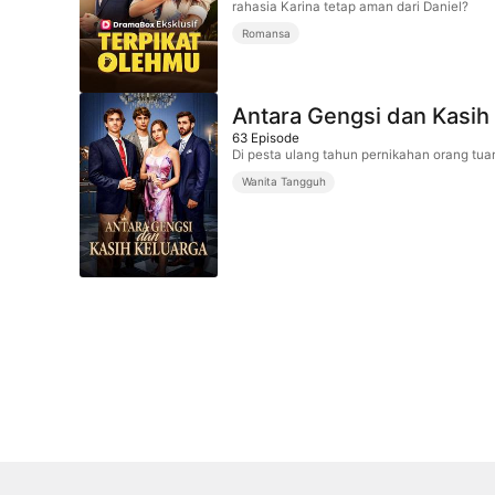
rahasia Karina tetap aman dari Daniel?
Romansa
Antara Gengsi dan Kasih
63
Episode
Di pesta ulang tahun pernikahan orang tuan
Wanita Tangguh