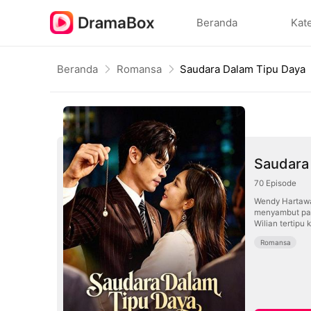
Beranda
Kat
Beranda
Romansa
Saudara Dalam Tipu Daya
Saudara
70
Episode
Wendy Hartawa
menyambut paca
Wilian tertip
Romansa