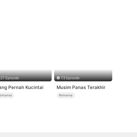
27 Episode
73 Episode
ang Pernah Kucintai
Musim Panas Terakhir
Romansa
Romansa