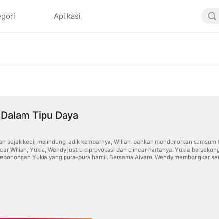
egori
Aplikasi
 Dalam Tipu Daya
n sejak kecil melindungi adik kembarnya, Wilian, bahkan mendonorkan sumsum
r Wilian, Yukia, Wendy justru diprovokasi dan diincar hartanya. Yukia berseko
u kebohongan Yukia yang pura-pura hamil. Bersama Alvaro, Wendy membongkar se