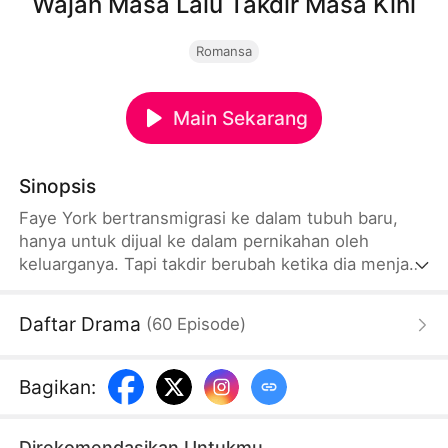
Wajah Masa Lalu Takdir Masa Kini
Romansa
Main Sekarang
Sinopsis
Faye York bertransmigrasi ke dalam tubuh baru,
hanya untuk dijual ke dalam pernikahan oleh
keluarganya. Tapi takdir berubah ketika dia menjadi
satu - satunya obat untuk racun mematikan Joe
Shaw. Dan ketika dia menemukan bahwa Joe
Daftar Drama
(
60
Episode
)
terlihat persis seperti mantan kekasihnya yang
sudah meninggal, kisah cinta yang terikat oleh
takdir dan racun mulai terungkap.
Bagikan
:
Direkomendasikan Untukmu