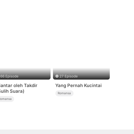
66 Episode
27 Episode
iantar oleh Takdir
Yang Pernah Kucintai
Sulih Suara)
Romansa
Romansa