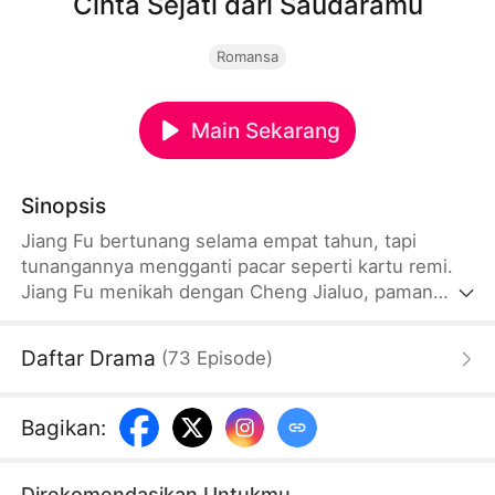
Cinta Sejati dari Saudaramu
Romansa
Main Sekarang
Sinopsis
Jiang Fu bertunang selama empat tahun, tapi
tunangannya mengganti pacar seperti kartu remi.
Jiang Fu menikah dengan Cheng Jialuo, paman
tunangannya, dan mulai hidup baru. Cheng Jialuo
sangat mencintai Jiang Fu dan melakukan segala
Daftar Drama
(
73
Episode
)
cara untuk membuatnya bahagia.
Bagikan
:
Direkomendasikan Untukmu