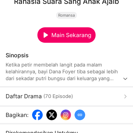
Rahasia Suara Sang Anak Ajaib
Romansa
Main Sekarang
Sinopsis
Ketika petir membelah langit pada malam
kelahirannya, bayi Dana Foyer tiba sebagai lebih
dari sekadar putri bungsu dari keluarga yang
sedang berjuang - dia adalah keajaiban mereka.
Diberkati dengan keberuntungan supranatural dan
Daftar Drama
(
70
Episode
)
karunia luar biasa untuk berbicara dengan hewan,
Dana menyimpan rahasia yang dapat
menyelamatkan keluarganya dari kemiskinan atau
Bagikan
:
menarik perhatian berbahaya dari mereka yang
akan mengeksploitasi kekuatannya.
Direkomendasikan Untukmu