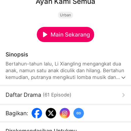
Ayah Kami Semua
Urban
Main Sekarang
Sinopsis
Bertahun-tahun lalu, Li Xiangling mengangkat dua
anak, namun satu anak diculik dan hilang. Bertahun
kemudian, putranya mengikuti lomba musik dan
bertemu adik angkatnya yang kini berbakat.
Pertemuan penuh kebahagiaan sekaligus luka
Daftar Drama
(
61
Episode
)
masa lalu. Ketiga orang itu dipertemukan kembali,
bergelut dengan trauma dan penyesalan, mencari
kedamaian hati di tengah ikatan keluarga yang
Bagikan
:
rumit.
Direkomendasikan Untukmu