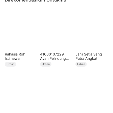
Rahasia Roh
41000107229
Janji Setia Sang
Istimewa
Ayah Pelindung
Putra Angkat
Masa Depanku
Urban
Urban
Urban