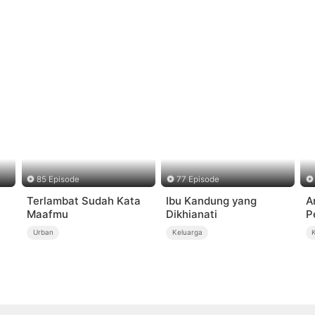
85 Episode
77 Episode
Terlambat Sudah Kata
Ibu Kandung yang
A
Maafmu
Dikhianati
P
Urban
Keluarga