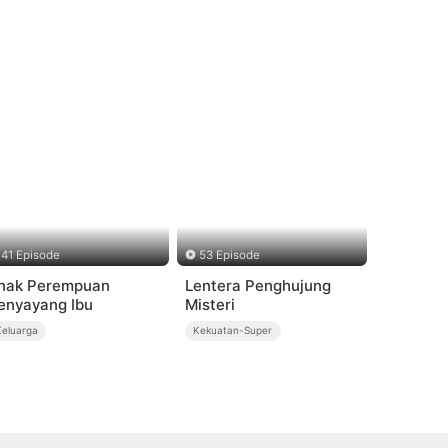
41 Episode
53 Episode
nak Perempuan
Lentera Penghujung
enyayang Ibu
Misteri
Keluarga
Kekuatan-Super