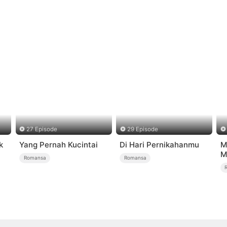
27 Episode
29 Episode
k
Yang Pernah Kucintai
Di Hari Pernikahanmu
M
M
Romansa
Romansa
S