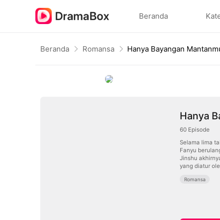
Beranda
Kat
Beranda
Romansa
Hanya Bayangan Mantanm
Hanya B
60
Episode
Selama lima t
Fanyu berulang
Jinshu akhirn
yang diatur ol
Romansa