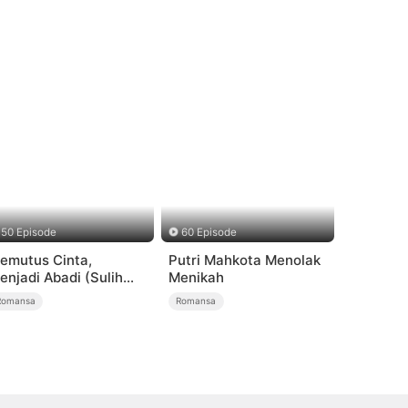
50 Episode
60 Episode
emutus Cinta,
Putri Mahkota Menolak
enjadi Abadi (Sulih
Menikah
uara)
Romansa
Romansa