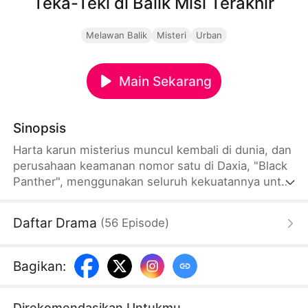
Teka-Teki di Balik Misi Terakhir
Melawan Balik
Misteri
Urban
Main Sekarang
Sinopsis
Harta karun misterius muncul kembali di dunia, dan
perusahaan keamanan nomor satu di Daxia, "Black
Panther", menggunakan seluruh kekuatannya untuk
mengawal para pengawal! Pembunuh Darknet
merampok mobil pengawal! Keluarkan master
Daftar Drama
(
56
Episode
)
hebat untuk membantu hidup Anda! Kejahatan,
keserakahan dan keinginan sifat manusia! Itu
ditampilkan dengan jelas selama pengawalan.
Bagikan
:
Direkomendasikan Untukmu