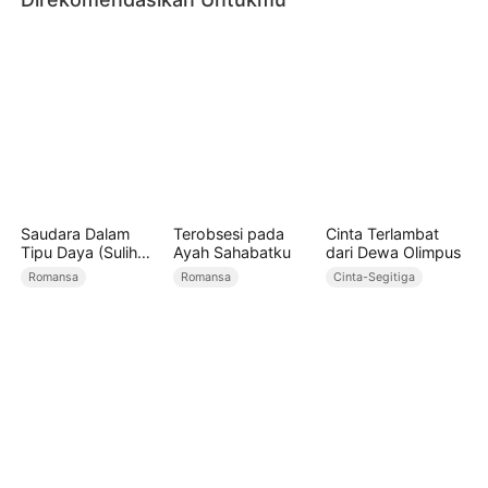
Saudara Dalam
Terobsesi pada
Cinta Terlambat
Tipu Daya (Sulih
Ayah Sahabatku
dari Dewa Olimpus
Suara)
Romansa
Romansa
Cinta-Segitiga