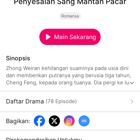
Penyesalan Sang Mantan Pacar
Romansa
Main Sekarang
Sinopsis
Zhong Weiran kehilangan suaminya pada usia dini
dan memberikan putranya yang berusia tiga tahun,
Cheng Feng, kepada orang tuanya. Dia pergi ke luar
negeri untuk bekerja keras menjadi miliarder dan
mendirikan Kamar Dagang Yunding. Dia
Daftar Drama
(
78
Episode
)
menyembunyikan identitasnya dan bekerja sebagai
pembersih di perusahaan putranya. Konsorsium S
Yunding mengadakan jamuan investasi."
Bagikan
:
Direkomendasikan Untukmu