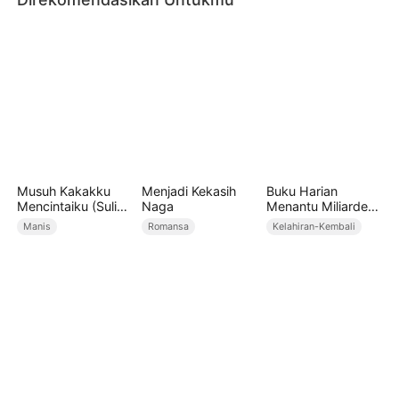
Musuh Kakakku
Menjadi Kekasih
Buku Harian
Mencintaiku (Sulih
Naga
Menantu Miliarder
Suara)
(Sulih Suara)
Manis
Romansa
Kelahiran-Kembali