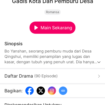
Gadis Kota Dan Pemburu Desa
Romansa
Main Sekarang
Sinopsis
Bo Yanshan, seorang pemburu muda dari Desa
Qingshui, memiliki penampilan yang lugas dan
kasar, dengan tubuh yang penuh urat. Dia hanya
ingin menikahi seorang istri dan memiliki anak di
ranjang yang panas. Namun, dia mempunyai
Daftar Drama
(
90
Episode
)
reputasi yang buruk. Dia akan membunuh seekor
harimau hari ini, besok serigala liar, dan setiap
orang yang melewatinya lusa akan ditampar dua
Bagikan
:
kali. Hanya gadis penjelajah waktu Jin Manyin yang
bergegas menikah dengan keluarga Bo.
Direkomendasikan Untukmu