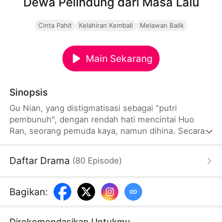
Dewa Pelindung dari Masa Lalu
Cinta Pahit
Kelahiran Kembali
Melawan Balik
Main Sekarang
Sinopsis
Gu Nian, yang distigmatisasi sebagai "putri
pembunuh", dengan rendah hati mencintai Huo
Ran, seorang pemuda kaya, namun dihina. Secara
tidak sengaja, dia terjerat dengan seorang pria
misterius. Pria ini ternyata adalah paman Huo Ran –
Daftar Drama
(
80
Episode
)
Huo Tingshen. Dia terlahir kembali dengan
kenangan kehidupan masa lalunya: Dia
membiarkannya pergi karena salah penilaian, yang
Bagikan
:
menyebabkan dia terpaksa bunuh diri karena
rumor.
Direkomendasikan Untukmu